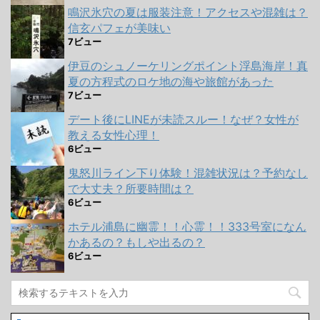
鳴沢氷穴の夏は服装注意！アクセスや混雑は？
信玄パフェが美味い
7ビュー
伊豆のシュノーケリングポイント浮島海岸！真
夏の方程式のロケ地の海や旅館があった
7ビュー
デート後にLINEが未読スルー！なぜ？女性が
教える女性心理！
6ビュー
鬼怒川ライン下り体験！混雑状況は？予約なし
で大丈夫？所要時間は？
6ビュー
ホテル浦島に幽霊！！心霊！！333号室になん
かあるの？もしや出るの？
6ビュー