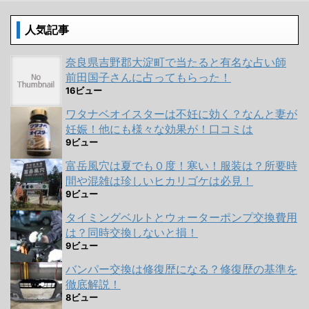
人気記事
奈良県吉野郡大淀町で当たると有名な占い師
前田国子さんに占ってもらった！
16ビュー
ワタナベオイスターは不妊に効く？なんと妻が
妊娠！他にも様々な効果が！口コミは
9ビュー
富岳風穴は夏でも０度！寒い！服装は？所要時
間や混雑は珍しいヒカリゴケは必見！
9ビュー
タイミングベルトとウォーターポンプ交換費用
は？同時交換しないと損！
9ビュー
バンパー交換は修復歴になる？修復歴の基準を
徹底解説！
8ビュー