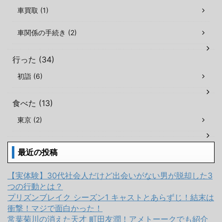
車買取 (1)
車関係の手続き (2)
行った (34)
初詣 (6)
食べた (13)
東京 (2)
最近の投稿
【実体験】30代社会人だけど出会いがない男が脱却した3
つの行動とは？
プリズンブレイク シーズン1 キャストとあらずじ！結末は
衝撃！マジで面白かった！
常葉菊川の消えた天才 町田友潤！アメトーークでも紹介