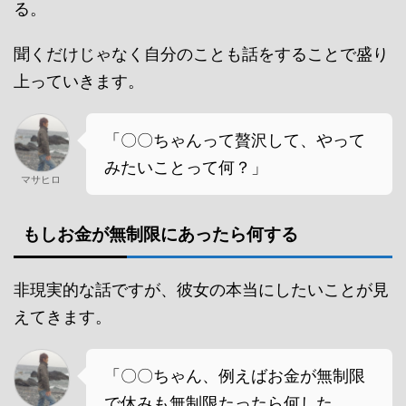
る。
聞くだけじゃなく自分のことも話をすることで盛り
上っていきます。
「〇〇ちゃんって贅沢して、やって
みたいことって何？」
マサヒロ
もしお金が無制限にあったら何する
非現実的な話ですが、彼女の本当にしたいことが見
えてきます。
「〇〇ちゃん、例えばお金が無制限
で休みも無制限たったら何した