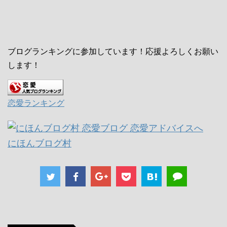
ブログランキングに参加しています！応援よろしくお願い
します！
恋愛ランキング
にほんブログ村