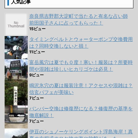
人気記事
奈良県吉野郡大淀町で当たると有名な占い師
前田国子さんに占ってもらった！
15ビュー
タイミングベルトとウォーターポンプ交換費用
は？同時交換しないと損！
11ビュー
富岳風穴は夏でも０度！寒い！服装は？所要時
間や混雑は珍しいヒカリゴケは必見！
9ビュー
鳴沢氷穴の夏は服装注意！アクセスや混雑は？
信玄パフェが美味い
7ビュー
バンパー交換は修復歴になる？修復歴の基準を
徹底解説！
7ビュー
伊豆のシュノーケリングポイント浮島海岸！真