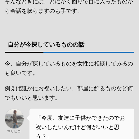
そんなときには、とにかく回りで目に入ったものか
ら会話を膨らますのも手です。
自分が今探しているものの話
今、自分が探しているものを女性に相談してみるの
も良いです。
例えば誰かにお祝いしたい、部屋に飾るものなど何
でもいいと思います。
「今度、友達に子供ができたのでお
祝いしたいんだけど何がいいと思
マサヒロ
う？」