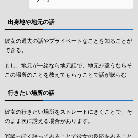
出身地や地元の話
彼女の過去の話やプライベートなことを知ることが
できる。
もし、地元が一緒なら地元話で、地元が違うならそ
この場所のことを教えてもらうことで話が膨らむ
行きたい場所の話
彼女の行きたい場所をストレートにきくことで、そ
のまま次に誘える場合があります。
冗談っぽく誘ってみることで彼女の反応をみること