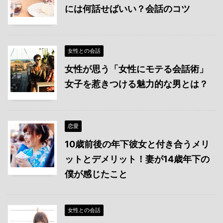
には何話せばいい？会話のコツ
女性との会話
女性が思う「女性にモテる会話術」
女子を惹きつける魅力的な男とは？
恋愛
10歳前後の年下彼女と付き合うメリ
ットとデメリット！妻が14歳年下の
僕が感じたこと
女性との会話