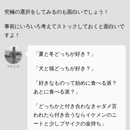
究極の選択をしてみるのも面白いでしょう！
事前にいろいろ考えてストックしておくと面白いで
すよ！
「夏と冬どっちが好き？」
マサヒロ
「犬と猫どっちが好き？」
「好きなものって始めに食べる派？
あとに食べる派？」
「どっちかと付き合わなきゃダメ言
われたら付き合うならイケメンのニ
ートと少しブサイクの金持ち」