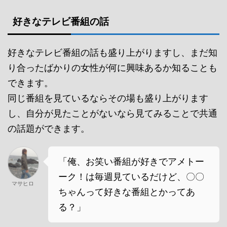
好きなテレビ番組の話
好きなテレビ番組の話も盛り上がりますし、まだ知
り合ったばかりの女性が何に興味あるか知ることも
できます。
同じ番組を見ているならその場も盛り上がります
し、自分が見たことがないなら見てみることで共通
の話題ができます。
「俺、お笑い番組が好きでアメトー
ーク！は毎週見ているだけど、〇〇
マサヒロ
ちゃんって好きな番組とかってあ
る？」