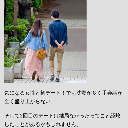
気になる女性と初デート！でも沈黙が多く手会話が
全く盛り上がらない、
そして2回目のデートは結局なかったってこと経験
したことがあるかもしれません、