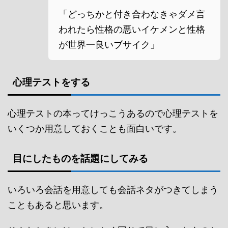
「どっちかと付き合わなきゃダメ言
われたら性格の悪いイケメンと性格
が世界一良いブサイク」
心理テストをする
心理テストの本ってけっこうあるので心理テストを
いくつか用意しておくことも面白いです。
目にしたものを話題にしてみる
いろいろ会話を用意しても会話ネタがつきてしまう
こともあると思います。