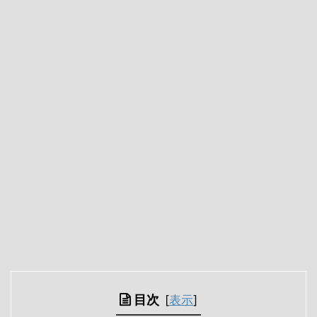
目次
[
表示
]