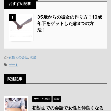
おすすめ記事
35歳からの彼女の作り方！10歳
1
年下をゲットした㊙3つの方
法！
-
女性との会話
,
恋愛
-
デート
関連記事
女性との会話
恋愛
初対面での会話で女性と仲良くなる