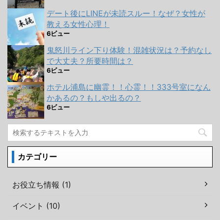
デート後にLINEが未読スルー！なぜ？女性が
教える女性心理！
6ビュー
鬼怒川ライン下り体験！混雑状況は？予約なし
で大丈夫？所要時間は？
6ビュー
ホテル浦島に幽霊！！心霊！！333号室になん
かあるの？もしや出るの？
6ビュー
カテゴリー
お役立ち情報 (1)
イベント (10)