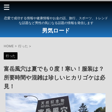
恋愛で成功する情報や健康情報やお金の話、旅行、スポーツ、トレンド
な話題など男性の気になる話題の情報を発信します
男気ロード
HOME
>
行った
>
行った
富岳風穴は夏でも０度！寒い！服装は？
所要時間や混雑は珍しいヒカリゴケは必
見！