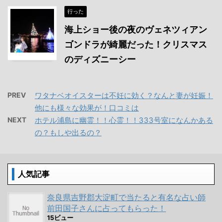
行った
海上ショー後の夜のヴェネツィアン
ゴンドラが綺麗だった！クリスマス
のディズニーシー
PREV
ワタナベオイスターは不妊に効く？なんと妻が妊娠！
他にも様々な効果が！口コミは
NEXT
ホテル浦島に幽霊！！心霊！！333号室になんかある
の？もしや出るの？
人気記事
奈良県吉野郡大淀町で当たると有名な占い師
前田国子さんに占ってもらった！
15ビュー