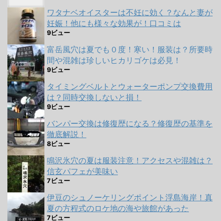
ワタナベオイスターは不妊に効く？なんと妻が
妊娠！他にも様々な効果が！口コミは
9ビュー
富岳風穴は夏でも０度！寒い！服装は？所要時
間や混雑は珍しいヒカリゴケは必見！
9ビュー
タイミングベルトとウォーターポンプ交換費用
は？同時交換しないと損！
9ビュー
バンパー交換は修復歴になる？修復歴の基準を
徹底解説！
8ビュー
鳴沢氷穴の夏は服装注意！アクセスや混雑は？
信玄パフェが美味い
7ビュー
伊豆のシュノーケリングポイント浮島海岸！真
夏の方程式のロケ地の海や旅館があった
7ビュー