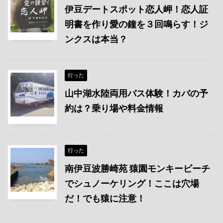
伊豆デートスポット恋人岬！恋人証
明書を作り愛の鐘を３回鳴らす！ジ
ンクスは本当？
行った
山中湖水陸両用バス体験！カバの予
約は？乗り場や料金情報
行った
南伊豆波勝崎苑 猿園モンキービーチ
でシュノーケリング！ここは穴場
だ！でも猿に注意！