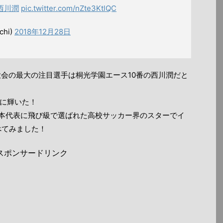
西川潤
pic.twitter.com/nZte3KtlQC
chi)
2018年12月28日
大会の最大の注目選手は桐光学園エース10番の西川潤だと
VPに輝いた！
日本代表に飛び級で選ばれた高校サッカー界のスターでイ
べてみました！
スポンサードリンク