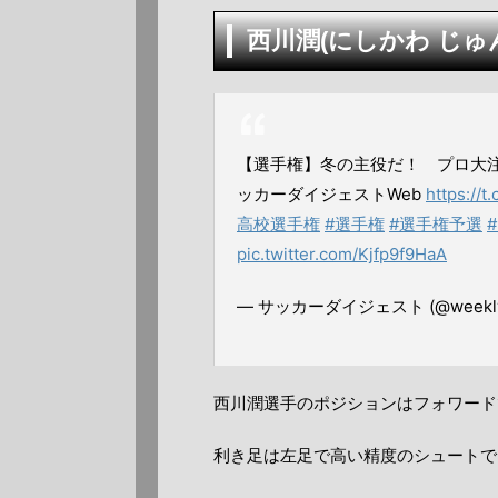
西川潤(にしかわ じゅ
【選手権】冬の主役だ！ プロ大注
ッカーダイジェストWeb
https://
高校選手権
#選手権
#選手権予選
pic.twitter.com/Kjfp9f9HaA
— サッカーダイジェスト (@weekly
西川潤選手のポジションはフォワード
利き足は左足で高い精度のシュートで