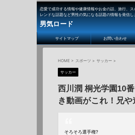
恋愛で成功する情報や健康情報やお金の話、旅行、ス
レンドな話題など男性の気になる話題の情報を発信し
男気ロード
サイトマップ
お問い合わせ
HOME
>
スポーツ
>
サッカー
>
サッカー
西川潤 桐光学園10
き動画がこれ！兄や
そろそろ選手権?