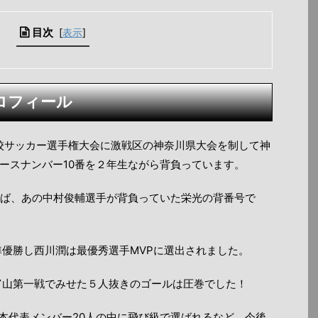
目次
[
表示
]
ロフィール
学校サッカー選手権大会に激戦区の神奈川県大会を制して神
ースナンバー10番を２年生ながら背負っています。
えば、あの中村俊輔選手が背負っていた栄光の背番号で
準優勝し西川潤は最優秀選手MVPに選出されました。
の富山第一戦でみせた５人抜きのゴールは圧巻でした！
19日本代表メンバー20人の中に飛び級で選ばれるなど、今後