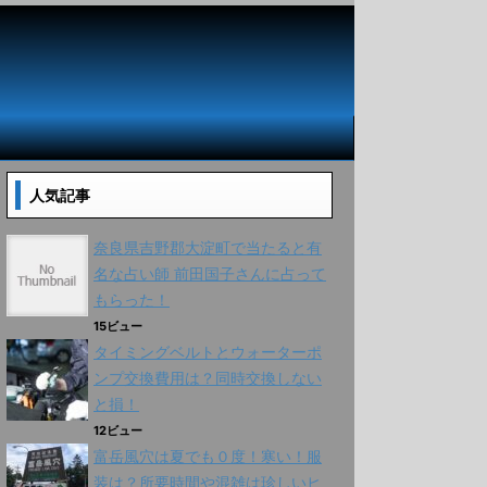
人気記事
奈良県吉野郡大淀町で当たると有
名な占い師 前田国子さんに占って
もらった！
15ビュー
タイミングベルトとウォーターポ
ンプ交換費用は？同時交換しない
と損！
12ビュー
富岳風穴は夏でも０度！寒い！服
装は？所要時間や混雑は珍しいヒ