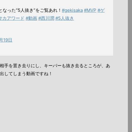
となった“5人抜き”をご覧あれ！
#gekisaka
#MVP
#ゲ
サカアワード
#動画
#西川潤
#5人抜き
9月19日
相手を置き去りにし、キーパーも抜き去るところが、あ
出してしまう動画ですね！