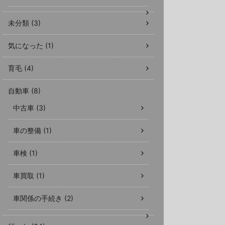
未分類 (3)
気になった (1)
育毛 (4)
自動車 (8)
中古車 (3)
車の整備 (1)
車検 (1)
車買取 (1)
車関係の手続き (2)