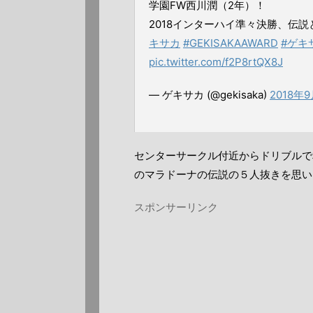
学園FW西川潤（2年）！
2018インターハイ準々決勝、伝説
キサカ
#GEKISAKAAWARD
#ゲキ
pic.twitter.com/f2P8rtQX8J
— ゲキサカ (@gekisaka)
2018年
センターサークル付近からドリブルで
のマラドーナの伝説の５人抜きを思い
スポンサーリンク