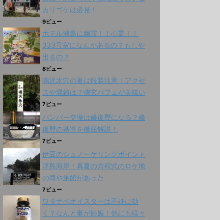
カリゴケは必見！
9ビュー
ホテル浦島に幽霊！！心霊！！
333号室になんかあるの？もしや
出るの？
8ビュー
鳴沢氷穴の夏は服装注意！アクセ
スや混雑は？信玄パフェが美味い
7ビュー
バンパー交換は修復歴になる？修
復歴の基準を徹底解説！
7ビュー
伊豆のシュノーケリングポイント
浮島海岸！真夏の方程式のロケ地
の海や旅館があった
7ビュー
ワタナベオイスターは不妊に効
く？なんと妻が妊娠！他にも様々