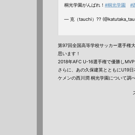
桐光学園がんばれ！
#桐光学園
#
— 克（tauchi）?? (@katutaka_tau
第97回全国高等学校サッカー選手権
思います！
2018年AFC U-16選手権で優勝しM
さらに、あの久保建英とともにU19
ケメンの西川潤 桐光学園について調