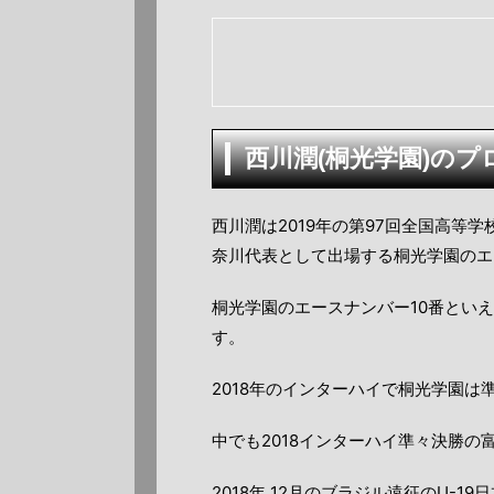
西川潤(桐光学園)のプ
西川潤は2019年の第97回全国高等
奈川代表として出場する桐光学園のエ
桐光学園のエースナンバー10番とい
す。
2018年のインターハイで桐光学園は
中でも2018インターハイ準々決勝
2018年 12月のブラジル遠征のU-