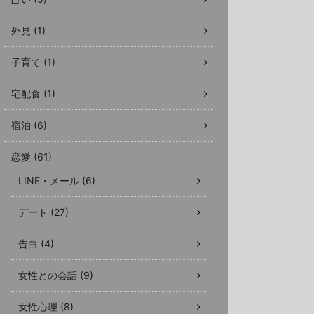
外見 (1)
子育て (1)
宅配食 (1)
宿泊 (6)
恋愛 (61)
LINE・メール (6)
デート (27)
告白 (4)
女性との会話 (9)
女性心理 (8)