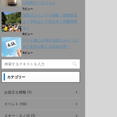
な効果が！口コミは
7ビュー
鬼怒川ライン下り体験！混雑状況
は？予約なしで大丈夫？所要時間
は？
6ビュー
デート後にLINEが未読スルー！な
ぜ？女性が教える女性心理！
5ビュー
カテゴリー
お役立ち情報 (1)
イベント (10)
スキー・スノボ (1)