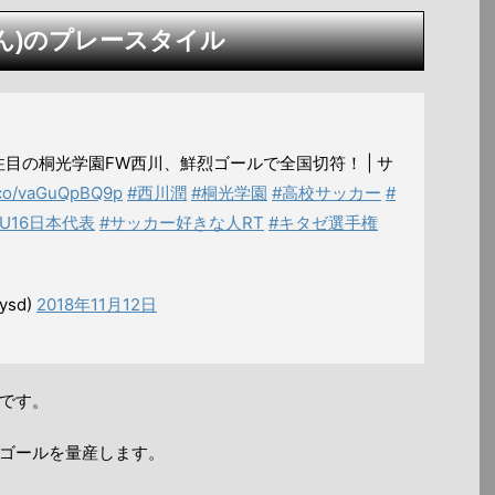
ん)のプレースタイル
目の桐光学園FW西川、鮮烈ゴールで全国切符！ | サ
t.co/vaGuQpBQ9p
#西川潤
#桐光学園
#高校サッカー
#
#U16日本代表
#サッカー好きな人RT
#キタゼ選手権
sd)
2018年11月12日
です。
ゴールを量産します。