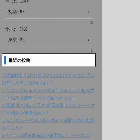
行った (34)
初詣 (6)
食べた (13)
東京 (2)
最近の投稿
【実体験】30代社会人だけど出会いがない男が
脱却した3つの行動とは？
プリズンブレイク シーズン1 キャストとあらず
じ！結末は衝撃！マジで面白かった！
常葉菊川の消えた天才 町田友潤！アメトーーク
でも紹介の守備の天才！
フレンズ シーズン6 あらすじ・感想！無料動画
ならこれ！
9-1-1：LA救命最前線が超面白い！シーズン1